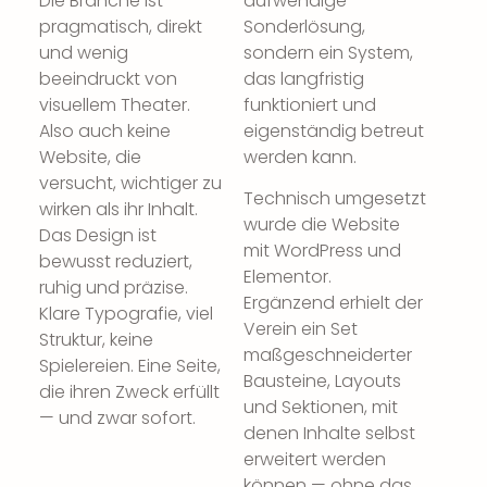
Die Branche ist
aufwendige
pragmatisch, direkt
Sonderlösung,
und wenig
sondern ein System,
beeindruckt von
das langfristig
visuellem Theater.
funktioniert und
Also auch keine
eigenständig betreut
Website, die
werden kann.
versucht, wichtiger zu
Technisch umgesetzt
wirken als ihr Inhalt.
wurde die Website
Das Design ist
mit WordPress und
bewusst reduziert,
Elementor.
ruhig und präzise.
Ergänzend erhielt der
Klare Typografie, viel
Verein ein Set
Struktur, keine
maßgeschneiderter
Spielereien. Eine Seite,
Bausteine, Layouts
die ihren Zweck erfüllt
und Sektionen, mit
— und zwar sofort.
denen Inhalte selbst
erweitert werden
können — ohne das