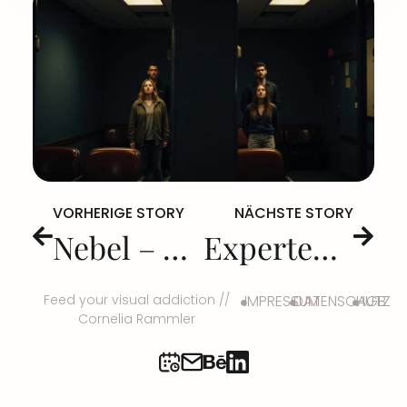
VORHERIGE STORY
NÄCHSTE STORY
Nebel – eine Fotoserie
Experten unter sich – meine Antworten auf WebsitePlanet
Feed your visual addiction //
IMPRESSUM
DATENSCHUTZ
AGB
Cornelia Rammler