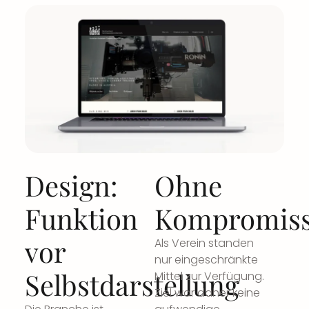
Design:
Ohne
Funktion
Kompromis
vor
Als Verein standen
nur eingeschränkte
Selbstdarstellung
Mittel zur Verfügung.
Ziel war daher keine