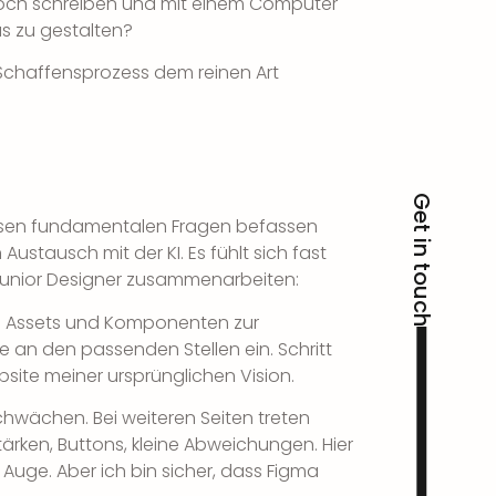
noch schreiben und mit einem Computer
us zu gestalten?
 Schaffensprozess dem reinen Art
Get in touch
iesen fundamentalen Fragen befassen
Austausch mit der KI. Es fühlt sich fast
 Junior Designer zusammenarbeiten:
le Assets und Komponenten zur
e an den passenden Stellen ein. Schritt
ebsite meiner ursprünglichen Vision.
chwächen. Bei weiteren Seiten treten
tärken, Buttons, kleine Abweichungen. Hier
Auge. Aber ich bin sicher, dass Figma